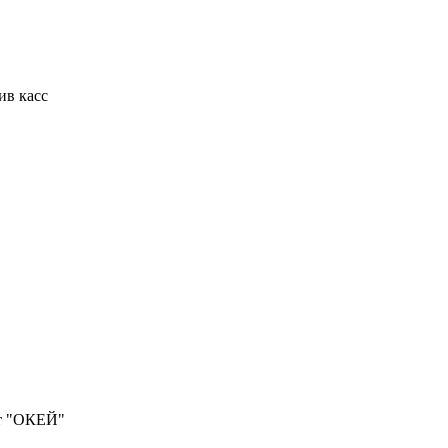
ив касс
ет "ОКЕЙ"